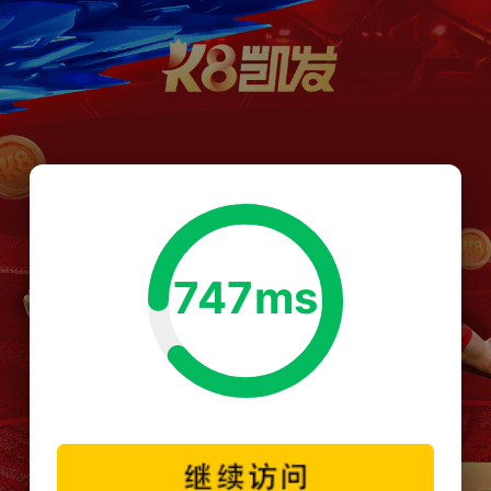
747ms